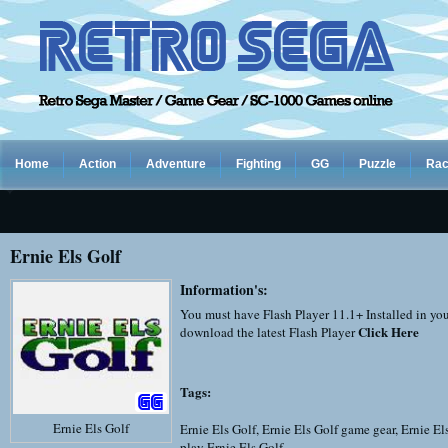
Home
Action
Adventure
Fighting
GG
Puzzle
Rac
Ernie Els Golf
Information's:
You must have Flash Player 11.1+ Installed in yo
Click Here
download the latest Flash Player
Tags:
Ernie Els Golf
Ernie Els Golf
,
Ernie Els Golf game gear
,
Ernie El
play Ernie Els Golf