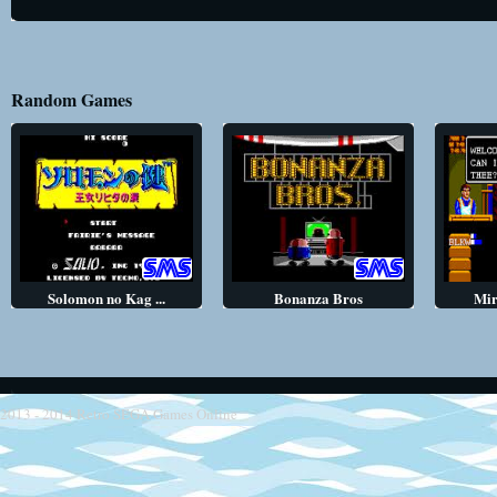
Random Games
Solomon no Kag ...
Bonanza Bros
Mir
2013 - 2014
Retro SEGA Games Online